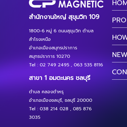
HO
สำนักงานใหญ่ สุขุมวิท 109
PRO
1800-6 หมู่ 6 ถนนสุขุมวิท ตำบล
HOW
สำโรงเหนือ
อำเภอเมืองสมุทรปราการ
NEW
สมุทรปราการ 10270
Tel :
02 749 2495
,
063 535 8116
CON
สาขา 1 อมตะนคร ชลบุรี
ตำบล คลองตำหรุ
อำเภอเมืองชลบุรี, ชลบุรี 20000
Tel :
038 214 028
,
085 876
3035