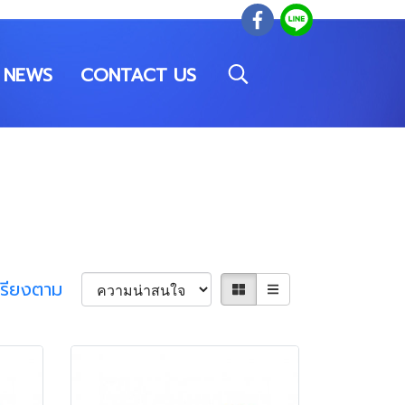
NEWS
CONTACT US
เรียงตาม