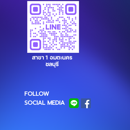
FOLLOW
SOCIAL MEDIA