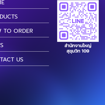
ME
DUCTS
 TO ORDER
S
TACT US