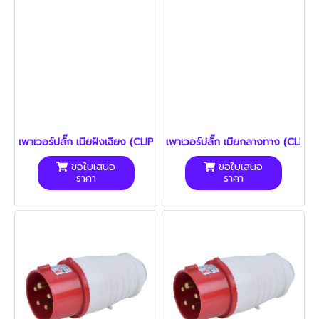
เพาเวอร์ปลั๊ก เมียฝังเฉียง (CLIPSAL)
เพาเวอร์ปลั๊ก เมียกลางทาง (CLIPSA
ขอใบเสนอ
ขอใบเสนอ
ราคา
ราคา