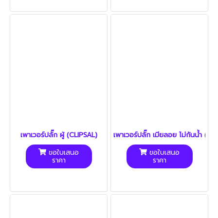
เพาเวอร์ปลั๊ก ผู้ (CLIPSAL)
เพาเวอร์ปลั๊ก เมียลอย ไม่กันน้ำ (CL
ขอใบเสนอ
ขอใบเสนอ
ราคา
ราคา