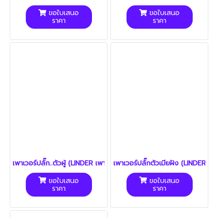
ขอใบเสนอ
ขอใบเสนอ
ราคา
ราคา
เพาเวอร์ปลั๊ก..ตัวผู้ (LINDER เพาเวอร์ปลั๊ก)
เพาเวอร์ปลั๊กตัวเมียฝัง (LINDER เพา
ขอใบเสนอ
ขอใบเสนอ
ราคา
ราคา