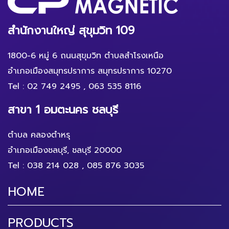
สำนักงานใหญ่ สุขุมวิท 109
1800-6 หมู่ 6 ถนนสุขุมวิท ตำบลสำโรงเหนือ
อำเภอเมืองสมุทรปราการ สมุทรปราการ 10270
Tel :
02 749 2495
,
063 535 8116
สาขา 1 อมตะนคร ชลบุรี
ตำบล คลองตำหรุ
อำเภอเมืองชลบุรี, ชลบุรี 20000
Tel :
038 214 028
,
085 876 3035
HOME
PRODUCTS