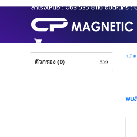
สำโรงเหนือ :
063 535 8116
อมตะนคร :
หน้า
ตัวกรอง (
0
)
ล้าง
พบสิ