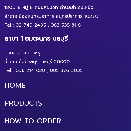
1800-6 หมู่ 6 ถนนสุขุมวิท ตำบลสำโรงเหนือ
อำเภอเมืองสมุทรปราการ สมุทรปราการ 10270
Tel :
02 749 2495
,
063 535 8116
สาขา 1 อมตะนคร ชลบุรี
ตำบล คลองตำหรุ
อำเภอเมืองชลบุรี, ชลบุรี 20000
Tel :
038 214 028
,
085 876 3035
HOME
PRODUCTS
HOW TO ORDER