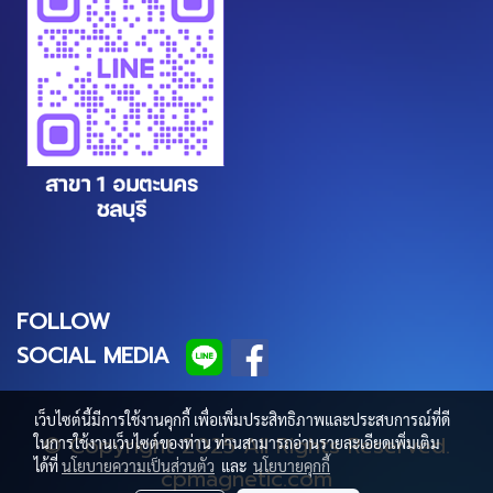
FOLLOW
SOCIAL MEDIA
เว็บไซต์นี้มีการใช้งานคุกกี้ เพื่อเพิ่มประสิทธิภาพและประสบการณ์ที่ดี
© Copyright 2025 All Rights Reserved.
ในการใช้งานเว็บไซต์ของท่าน ท่านสามารถอ่านรายละเอียดเพิ่มเติม
ได้ที่
นโยบายความเป็นส่วนตัว
และ
นโยบายคุกกี้
cpmagnetic.com