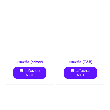
แคมสวิช (salzer)
แคมสวิช (T&B)
ขอใบเสนอ
ขอใบเสนอ
ราคา
ราคา