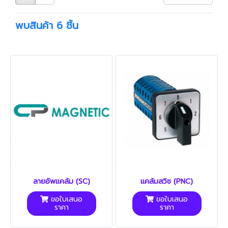
พบสินค้า 6 ชิ้น
ลายอัพแคล้ม (SC)
แคล้มสวิช (PNC)
ขอใบเสนอ
ขอใบเสนอ
ราคา
ราคา