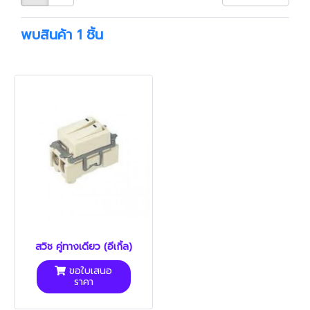
พบสินค้า 1 ชิ้น
สวิช คู่ทางเดียว (อีเกิ้ล)
ขอใบเสนอ
ราคา