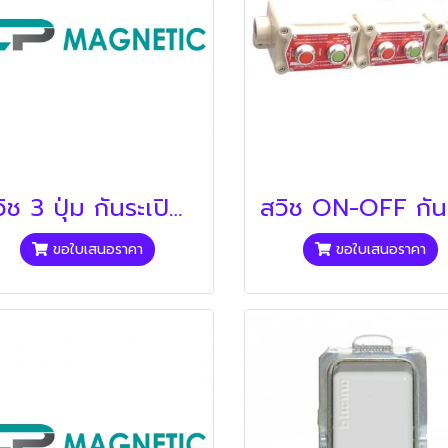
สวิช 3 ปุ่ม กันระเปิด..(BOSTON)
ขอใบเสนอราคา
ขอใบเสนอราคา