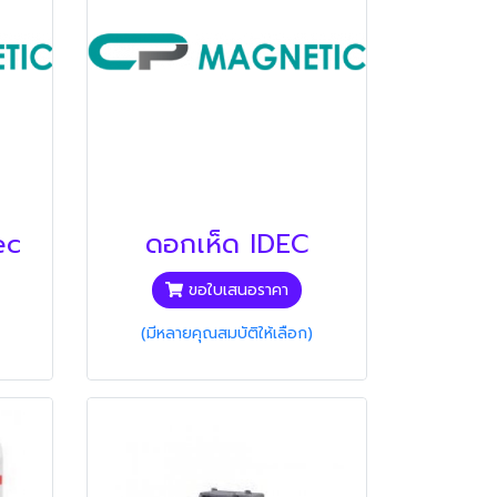
ec
ดอกเห็ด IDEC
ขอใบเสนอราคา
(มีหลายคุณสมบัติให้เลือก)