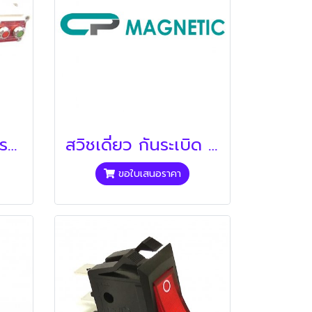
สวิช ON-OFF กันระเบิด (BOSTON)
สวิชเดี่ยว กันระเบิด (BOSTON)
ขอใบเสนอราคา