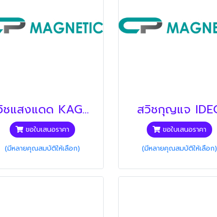
สวิชแสงแดด KAGASEL
สวิชกุญแจ IDE
ขอใบเสนอราคา
ขอใบเสนอราคา
(มีหลายคุณสมบัติให้เลือก)
(มีหลายคุณสมบัติให้เลือก)