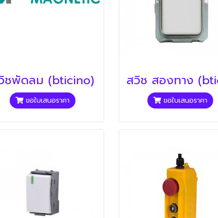
วิชพัดลม (bticino)
ขอใบเสนอราคา
ขอใบเสนอราคา