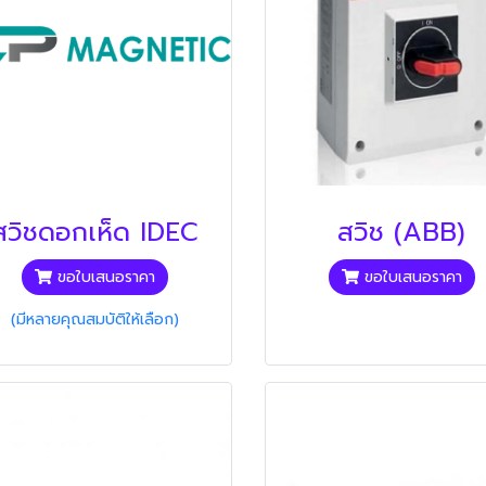
สวิชดอกเห็ด IDEC
สวิช (ABB)
ขอใบเสนอราคา
ขอใบเสนอราคา
(มีหลายคุณสมบัติให้เลือก)