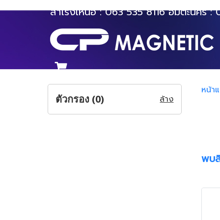
สำโรงเหนือ :
063 535 8116
อมตะนคร :
หน้า
ตัวกรอง (
0
)
ล้าง
พบสิ