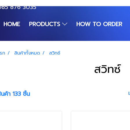
085 876 3035
HOME
PRODUCTS
HOW TO ORDER
แรก
สินค้าทั้งหมด
สวิทซ์
สวิทซ์
นค้า 133 ชิ้น