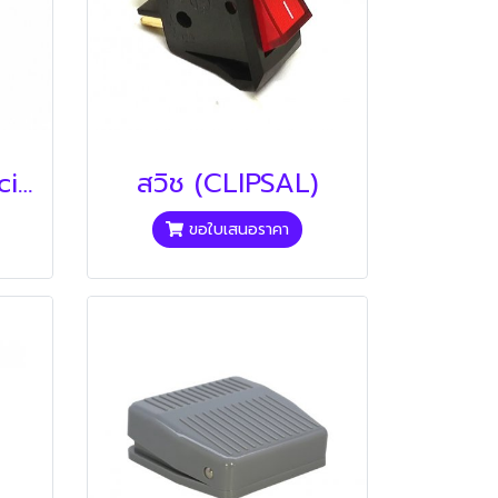
สวิช สองทาง (bticino)
สวิช (CLIPSAL)
ขอใบเสนอราคา