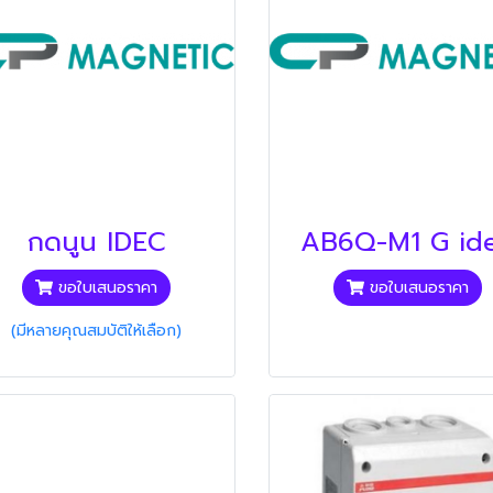
กดนูน IDEC
AB6Q-M1 G id
ขอใบเสนอราคา
ขอใบเสนอราคา
(มีหลายคุณสมบัติให้เลือก)