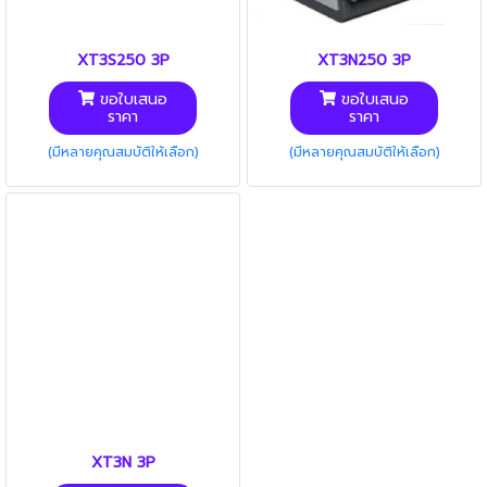
XT3S250 3P
XT3N250 3P
ขอใบเสนอ
ขอใบเสนอ
ราคา
ราคา
(มีหลายคุณสมบัติให้เลือก)
(มีหลายคุณสมบัติให้เลือก)
XT3N 3P