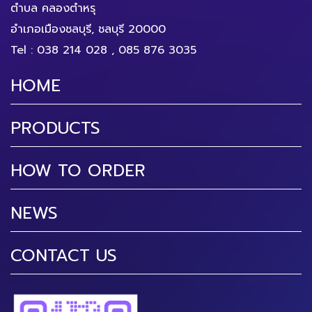
ตำบล คลองตำหรุ
อำเภอเมืองชลบุรี, ชลบุรี 20000
Tel :
038 214 028
,
085 876 3035
HOME
PRODUCTS
HOW TO ORDER
NEWS
CONTACT US